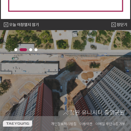
Life Value Creator
Life Value Creator
고객의 미래 가치 창조
고객의 미래 가치 창조
창원 유니시티 중앙공원
창원 NC파크 마산구장
개인정보처리방침
이용약관
이메일 무단수집거부