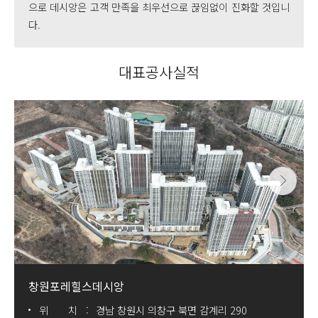
으로 데시앙은 고객 만족을 최우선으로 끊임없이 진화할 것입니
다.
대표공사실적
창원포레힐스데시앙
위 치
경남 창원시 의창구 북면 감계리 290