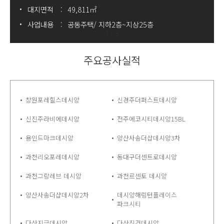
대지면적
49,811㎡
사업내용
공동주택/ 지하2층~지상25층
1
/
3
주요공사실적
창원포레힐스데시앙
신경주더퍼스트데시앙
신진주라비에데시앙
전주에코시티데시앙15BL
용인드마크데시앙
양산사송더샵데시앙3차
과천리오포레데시앙
동대구더센트로데시앙
과천그랑레브 데시앙
과천르센토 데시앙
양산사송더샵데시앙2차
데시앙해링턴플레이스
파크시티
다산지금데시앙
다산진건데시앙