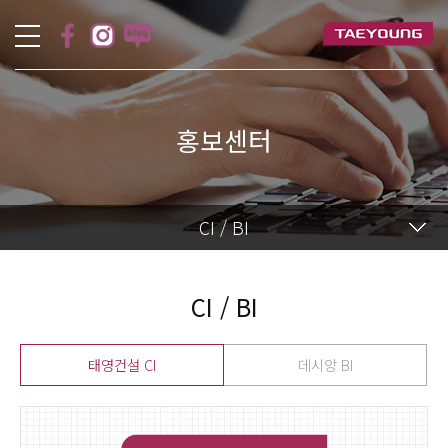
홍보센터
CI / BI
CI / BI
태영건설 CI
데시앙 BI