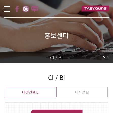
홍보센터
CI / BI
CI / BI
태영건설 CI
데시앙 BI