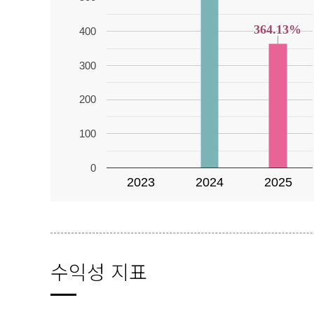
364.13%
364.13%
400
300
200
100
0
2023
2024
2025
수익성 지표